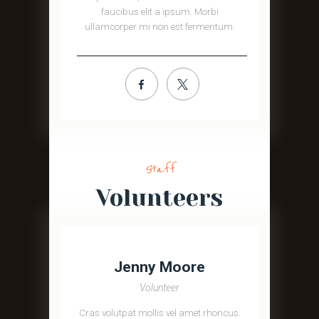
faucibus elit a ipsum. Morbi
ullamcorper mi non est fermentum.
Staff
Volunteers
Jenny Moore
Volunteer
Cras volutpat mollis vel amet rhoncus.