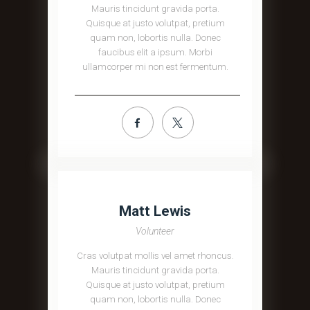
Mauris tincidunt gravida porta.
Quisque at justo volutpat, pretium
quam non, lobortis nulla. Donec
faucibus elit a ipsum. Morbi
ullamcorper mi non est fermentum.
Matt Lewis
Volunteer
Cras volutpat mollis vel amet rhoncus.
Mauris tincidunt gravida porta.
Quisque at justo volutpat, pretium
quam non, lobortis nulla. Donec