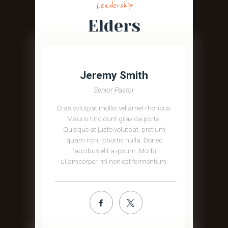
Leadership
Elders
Jeremy Smith
Senior Pastor
Cras volutpat mollis vel amet rhoncus.
Mauris tincidunt gravida porta.
Quisque at justo volutpat, pretium
quam non, lobortis nulla. Donec
faucibus elit a ipsum. Morbi
ullamcorper mi non est fermentum.