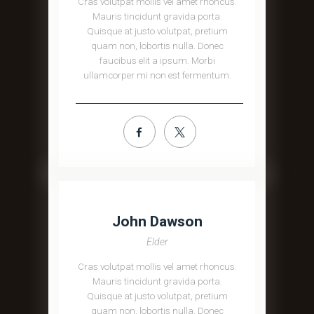
Cras volutpat mollis vel amet rhoncus.
Mauris tincidunt gravida porta.
Quisque at justo volutpat, pretium
quam non, lobortis nulla. Donec
faucibus elit a ipsum. Morbi
ullamcorper mi non est fermentum.
John Dawson
Elder
Cras volutpat mollis vel amet rhoncus.
Mauris tincidunt gravida porta.
Quisque at justo volutpat, pretium
quam non, lobortis nulla. Donec