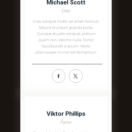
Michael Scott
Elder
Cras volutpat mollis vel amet rhoncus.
Mauris tincidunt gravida porta.
Quisque at justo volutpat, pretium
quam non, lobortis nulla. Donec
faucibus elit a ipsum. Morbi
ullamcorper mi non est fermentum.
Viktor Phillips
Pastor