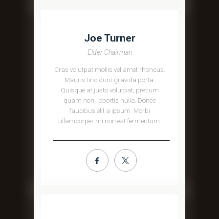
Joe Turner
Elder Chairman
Cras volutpat mollis vel amet rhoncus.
Mauris tincidunt gravida porta.
Quisque at justo volutpat, pretium
quam non, lobortis nulla. Donec
faucibus elit a ipsum. Morbi
ullamcorper mi non est fermentum.